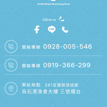
0928-005-546
賞鯨專線
0919-366-299
賞鯨專線
乘船地點
261宜蘭縣頭城鎮
烏石港漁會大樓 三號櫃台